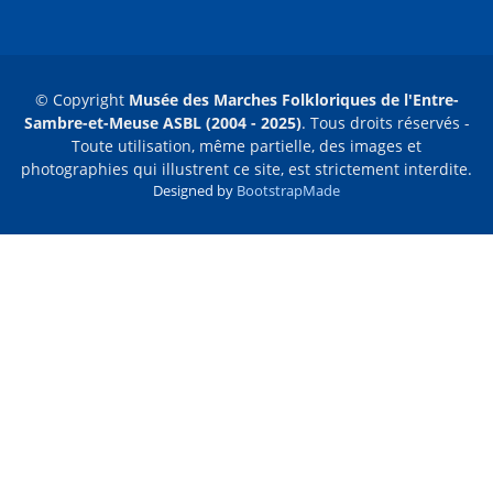
© Copyright
Musée des Marches Folkloriques de l'Entre-
Sambre-et-Meuse ASBL (2004 - 2025)
. Tous droits réservés -
Toute utilisation, même partielle, des images et
photographies qui illustrent ce site, est strictement interdite.
Designed by
BootstrapMade