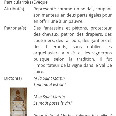
Particularité(s)
Evêque
Attribut(s)
Représenté comme un soldat, coupant
son manteau en deux parts égales pour
en offrir une à un pauvre.
Patronat(s)
Des fantassins et piétons, protecteur
des chevaux, patron des drapiers, des
couturiers, des tailleurs, des gantiers et
des tisserands, sans oublier les
arquebusiers à Visé, et les vignerons
puisque selon la tradition, il fut
l'importateur de la vigne dans le Val De
Loire.
Dicton(s)
"
A la Saint Martin,
Tout moût est vin
"
"
A la Saint Martin,
Le moût passe le vin.
"
"
Pour la Saint Martin, Enferme ta paille et