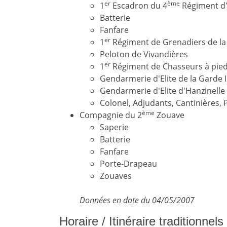
er
ème
1
Escadron du 4
Régiment d'
Batterie
Fanfare
er
1
Régiment de Grenadiers de la
Peloton de Vivandières
er
1
Régiment de Chasseurs à pied
Gendarmerie d'Elite de la Garde 
Gendarmerie d'Elite d'Hanzinell
Colonel, Adjudants, Cantinières,
ème
Compagnie du 2
Zouave
Saperie
Batterie
Fanfare
Porte-Drapeau
Zouaves
Données en date du 04/05/2007
Horaire / Itinéraire traditionnel