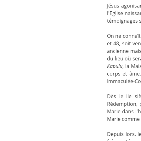
Jésus agonisan
l'Eglise naiss
témoignages su
On ne connaît 
et 48, soit v
ancienne mais
du lieu où ser
Kapulu
, la Ma
corps et âme,
Immaculée-Con
Dès le II
e si
Rédemption, po
Marie dans l'h
Marie comme é
Depuis lors, l