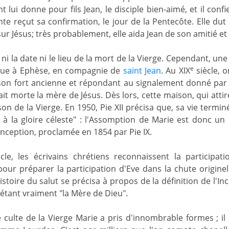
t lui donne pour fils Jean, le disciple bien-aimé, et il con
ante reçut sa confirmation, le jour de la Pentecôte. Elle d
r Jésus; très probablement, elle aida Jean de son amitié et c
ni la date ni le lieu de la mort de la Vierge. Cependant, une
e
enue à Ephèse, en compagnie de
saint Jean
. Au XIX
siècle, o
on fort ancienne et répondant au signalement donné par l
ait morte la mère de Jésus. Dès lors, cette maison, qui att
ison de la Vierge. En 1950, Pie XII précisa que, sa vie term
 à la gloire céleste" : l'Assomption de Marie est donc u
ception, proclamée en 1854 par Pie IX.
ècle, les écrivains chrétiens reconnaissent la participa
ur préparer la participation d'Eve dans la chute originell
istoire du salut se précisa à propos de la définition de l'In
tant vraiment "la Mère de Dieu".
e culte de la Vierge Marie a pris d'innombrable formes ; i