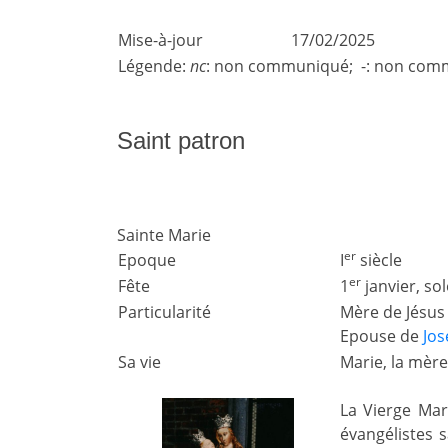
Mise-à-jour
17/02/2025
Légende:
nc
: non communiqué; -: non comm
Saint patron
Sainte Marie
er
Epoque
I
siècle
er
Fête
1
janvier, so
Particularité
Mère de Jésus
Epouse de
Jo
Sa vie
Marie, la mère
La Vierge Ma
évangélistes 