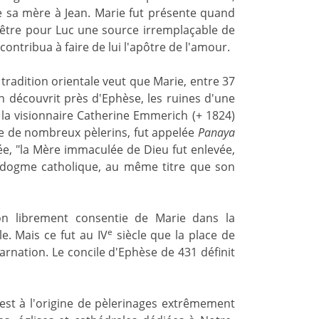
fie sa mère à Jean. Marie fut présente quand
ut être pour Luc une source irremplaçable de
ontribua à faire de lui l'apôtre de l'amour.
 tradition orientale veut que Marie, entre 37
n découvrit près d'Ephèse, les ruines d'une
a visionnaire Catherine Emmerich (+ 1824)
ire de nombreux pèlerins, fut appelée
Panaya
inée, "la Mère immaculée de Dieu fut enlevée,
n dogme catholique, au même titre que son
tion librement consentie de Marie dans la
e
e. Mais ce fut au IV
siècle que la place de
carnation. Le concile d'Ephèse de 431 définit
l est à l'origine de pèlerinages extrêmement