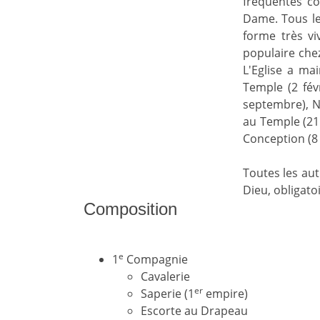
fréquentés co
Dame. Tous les
forme très vi
populaire chez
L'Eglise a ma
Temple (2 févr
septembre), N
au Temple (2
Conception (8 
Toutes les aut
Dieu, obligatoi
Composition
e
1
Compagnie
Cavalerie
er
Saperie (1
empire)
Escorte au Drapeau