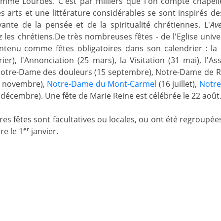
mme Lourdes. C'est par milliers que l'on compte chapelle
 arts et une littérature considérables se sont inspirés de
vante de la pensée et de la spiritualité chrétiennes. L'
Av
 les chrétiens.De très nombreuses fêtes - de l'Eglise univer
intenu comme fêtes obligatoires dans son calendrier : la 
ier), l'Annonciation (25 mars), la Visitation (31 mai), l'A
otre-Dame des douleurs (15 septembre), Notre-Dame de Ros
1 novembre),
Notre-Dame du Mont-Carmel
(16 juillet),
Notre
décembre). Une fête de Marie Reine est célébrée le 22 août
res fêtes sont facultatives ou locales, ou ont été regroupée
er
re le 1
janvier.