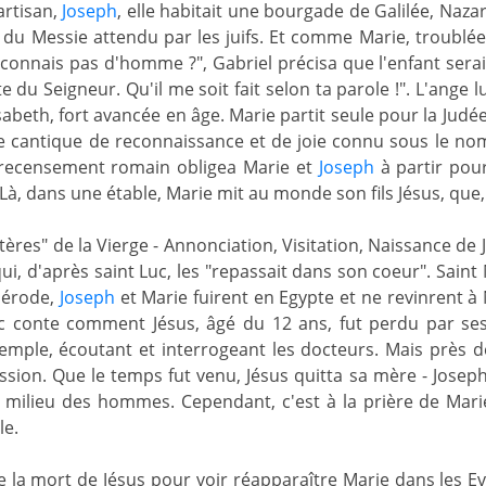
artisan,
Joseph
, elle habitait une bourgade de Galilée, Nazar
 du Messie attendu par les juifs. Et comme Marie, troublée, 
connais pas d'homme ?", Gabriel précisa que l'enfant serait
te du Seigneur. Qu'il me soit fait selon ta parole !". L'ang
sabeth, fort avancée en âge. Marie partit seule pour la Judée, 
le cantique de reconnaissance et de joie connu sous le n
 recensement romain obligea Marie et
Joseph
à partir pour
. Là, dans une étable, Marie mit au monde son fils Jésus, que
tères" de la Vierge - Annonciation, Visitation, Naissance de J
ui, d'après saint Luc, les "repassait dans son coeur". Sain
'Hérode,
Joseph
et Marie fuirent en Egypte et ne revinrent à
uc conte comment Jésus, âgé du 12 ans, fut perdu par ses
emple, écoutant et interrogeant les docteurs. Mais près de
ssion. Que le temps fut venu, Jésus quitta sa mère - Jose
 milieu des hommes. Cependant, c'est à la prière de Mari
le.
re la mort de Jésus pour voir réapparaître Marie dans les Eva