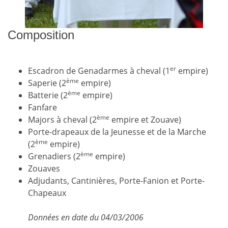
Composition
er
Escadron de Genadarmes à cheval (1
empire)
ème
Saperie (2
empire)
ème
Batterie (2
empire)
Fanfare
ème
Majors à cheval (2
empire et Zouave)
Porte-drapeaux de la Jeunesse et de la Marche
ème
(2
empire)
ème
Grenadiers (2
empire)
Zouaves
Adjudants, Cantinières, Porte-Fanion et Porte-
Chapeaux
Données en date du 04/03/2006