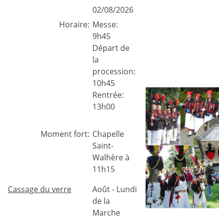
02/08/2026
Horaire:
Messe:
9h45
Départ de
la
procession:
10h45
Rentrée:
13h00
Moment fort:
Chapelle
Saint-
Walhère à
11h15
Cassage du verre
Août - Lundi
de la
Marche