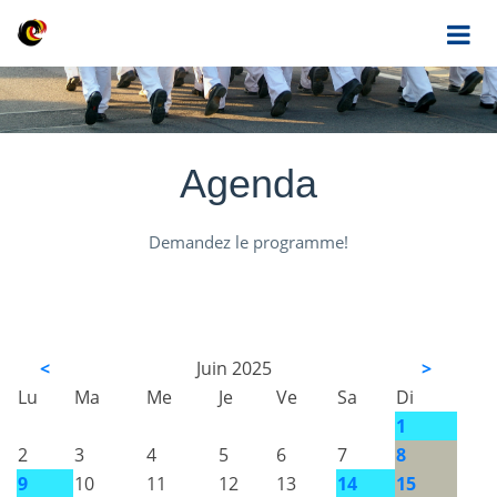
Agenda
Demandez le programme!
<
Juin 2025
>
Lu
Ma
Me
Je
Ve
Sa
Di
1
2
3
4
5
6
7
8
9
10
11
12
13
14
15