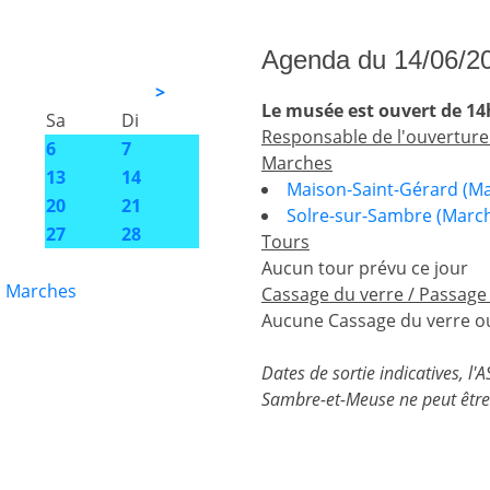
Agenda du 14/06/2
>
Le musée est ouvert de 14
Sa
Di
Responsable de l'ouverture
6
7
Marches
13
14
Maison-Saint-Gérard (Ma
20
21
Solre-sur-Sambre (Marc
27
28
Tours
Aucun tour prévu ce jour
s Marches
Cassage du verre / Passage
Aucune Cassage du verre ou
Dates de sortie indicatives, l
Sambre-et-Meuse ne peut être 