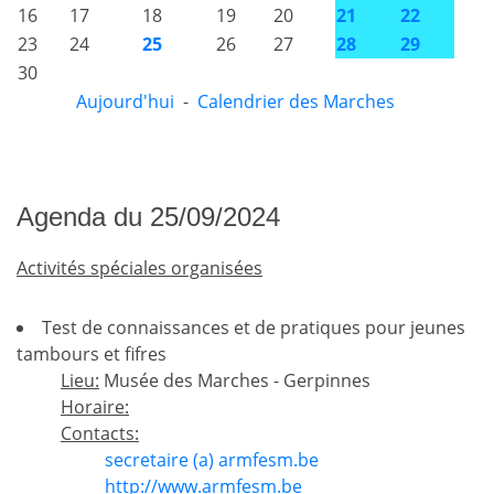
16
17
18
19
20
21
22
23
24
25
26
27
28
29
30
Aujourd'hui
-
Calendrier des Marches
Agenda du 25/09/2024
Activités spéciales organisées
Test de connaissances et de pratiques pour jeunes
tambours et fifres
Lieu:
Musée des Marches - Gerpinnes
Horaire:
Contacts:
secretaire (a) armfesm.be
http://www.armfesm.be