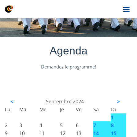
Agenda
Demandez le programme!
<
Septembre 2024
>
Lu
Ma
Me
Je
Ve
Sa
Di
1
2
3
4
5
6
7
8
9
10
11
12
13
14
15