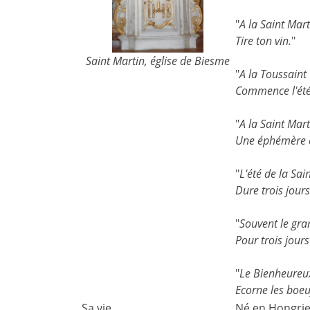
"
A la Saint Mart
Tire ton vin.
"
Saint Martin, église de Biesme
"
A la Toussaint
Commence l'été 
"
A la Saint Mart
Une éphémère c
"
L'été de la Sai
Dure trois jours
"
Souvent le gra
Pour trois jour
"
Le Bienheureu
Ecorne les boeu
Sa vie
Né en Hongrie,