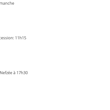
dimanche
cession: 11h15
à Nefzée à 17h30