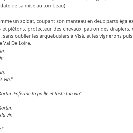
date de sa mise au tombeau)
mme un soldat, coupant son manteau en deux parts égales 
 et piétons, protecteur des chevaux, patron des drapiers, de
, sans oublier les arquebusiers à Visé, et les vignerons puisq
e Val De Loire.
in,
in
"
in,
e vin.
"
artin, Enferme ta paille et taste ton vin
"
Martin,
 du vin
.
"