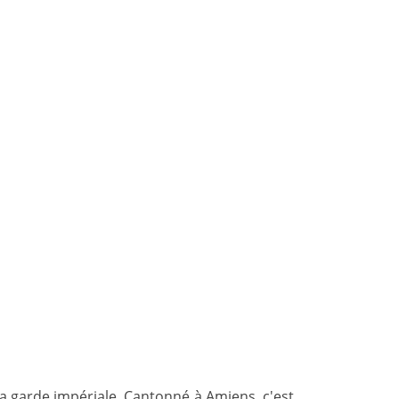
s la garde impériale. Cantonné à Amiens, c'est