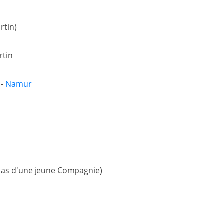
rtin)
rtin
-
Namur
t pas d'une jeune Compagnie)