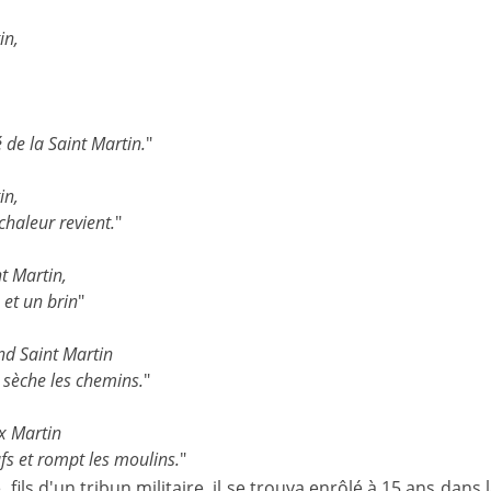
in,
de la Saint Martin.
"
in,
haleur revient.
"
nt Martin,
 et un brin
"
nd Saint Martin
s sèche les chemins.
"
x Martin
fs et rompt les moulins.
"
 fils d'un tribun militaire, il se trouva enrôlé à 15 ans dan