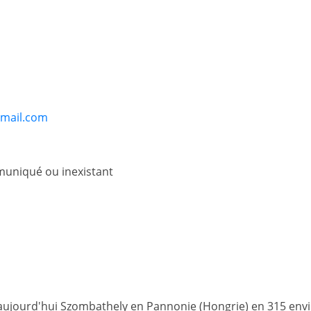
tmail.com
uniqué ou inexistant
 aujourd'hui Szombathely en Pannonie (Hongrie) en 315 env