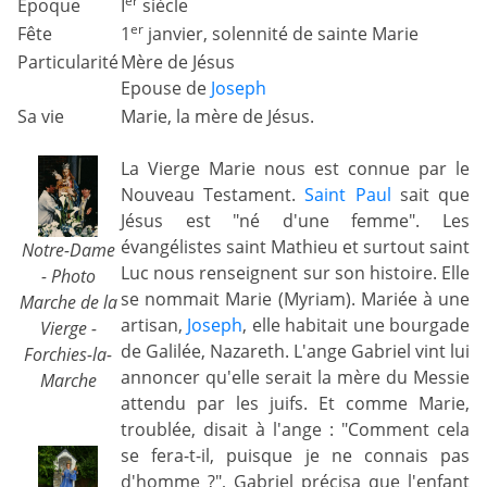
er
Epoque
I
siècle
er
Fête
1
janvier, solennité de sainte Marie
Particularité
Mère de Jésus
Epouse de
Joseph
Sa vie
Marie, la mère de Jésus.
La Vierge Marie nous est connue par le
Nouveau Testament.
Saint Paul
sait que
Jésus est "né d'une femme". Les
évangélistes saint Mathieu et surtout saint
Notre-Dame
Luc nous renseignent sur son histoire. Elle
- Photo
se nommait Marie (Myriam). Mariée à une
Marche de la
artisan,
Joseph
, elle habitait une bourgade
Vierge -
de Galilée, Nazareth. L'ange Gabriel vint lui
Forchies-la-
annoncer qu'elle serait la mère du Messie
Marche
attendu par les juifs. Et comme Marie,
troublée, disait à l'ange : "Comment cela
se fera-t-il, puisque je ne connais pas
d'homme ?", Gabriel précisa que l'enfant