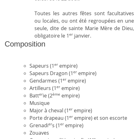
Toutes les autres fêtes sont facultatives
ou locales, ou ont été regroupées en une
seule, dite de sainte Marie Mère de Dieu,
er
obligatoire le 1
janvier.
Composition
er
Sapeurs (1
empire)
er
Sapeurs Dragon (1
empire)
er
Gendarmes (1
empire)
er
Artilleurs (1
empire)
er
ème
Batt
ie (2
empire)
Musique
er
Major à cheval (1
empire)
er
Porte drapeau (1
empire) et son escorte
er
er
Grenadi
s (1
empire)
Zouaves
er