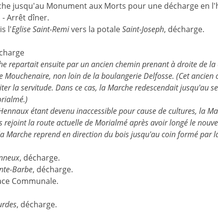
arche jusqu'au Monument aux Morts pour une décharge en l
- Arrêt dîner.
s l'
Eglise Saint-Remi
vers la potale
Saint-Joseph
, décharge.
écharge
e repartait ensuite par un ancien chemin prenant à droite de la 
 Mouchenaire, non loin de la boulangerie Delfosse. (Cet ancien c
iter la servitude. Dans ce cas, la Marche redescendait jusqu'au s
rialmé.)
ennaux étant devenu inaccessible pour cause de cultures, la Marc
rejoint la route actuelle de Morialmé après avoir longé le nouv
la Marche reprend en direction du bois jusqu'au coin formé par l
anneux
, décharge.
inte-Barbe
, décharge.
lace Communale.
urdes
, décharge.