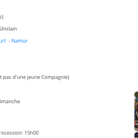
s)
Ghislain
urt
-
Namur
git pas d'une jeune Compagnie)
 dimanche
rocession: 15h00