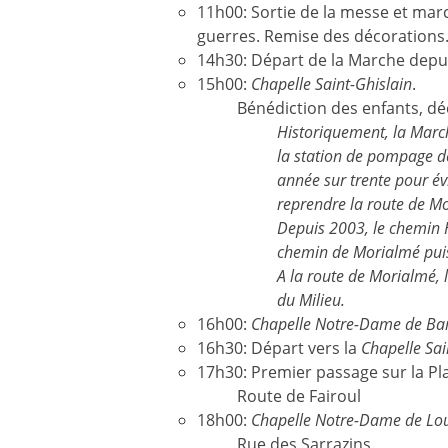
11h00: Sortie de la messe et m
guerres. Remise des décorations. 
14h30: Départ de la Marche depui
15h00:
Chapelle Saint-Ghislain
.
Bénédiction des enfants, d
Historiquement, la March
la station de pompage de
année sur trente pour év
reprendre la route de Mo
Depuis 2003, le chemin H
chemin de Morialmé puis 
A la route de Morialmé, 
du Milieu.
16h00:
Chapelle Notre-Dame de B
16h30: Départ vers la
Chapelle Sa
17h30: Premier passage sur la P
Route de Fairoul
18h00:
Chapelle Notre-Dame de Lo
Rue des Sarrazins