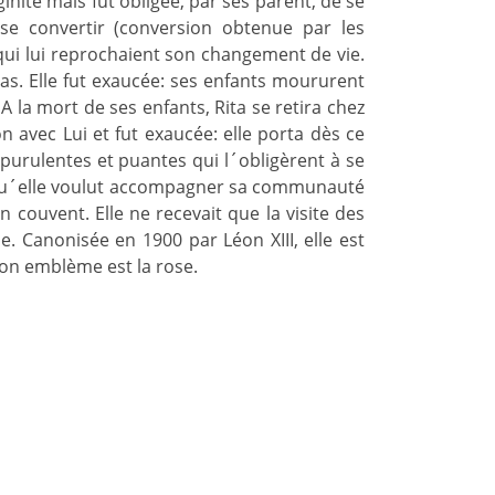
rginité mais fut obligée, par ses parent, de se
se convertir (conversion obtenue par les
qui lui reprochaient son changement de vie.
pas. Elle fut exaucée: ses enfants moururent
A la mort de ses enfants, Rita se retira chez
n avec Lui et fut exaucée: elle porta dès ce
 purulentes et puantes qui l´obligèrent à se
rsqu´elle voulut accompagner sa communauté
couvent. Elle ne recevait que la visite des
e. Canonisée en 1900 par Léon XIII, elle est
Son emblème est la rose.