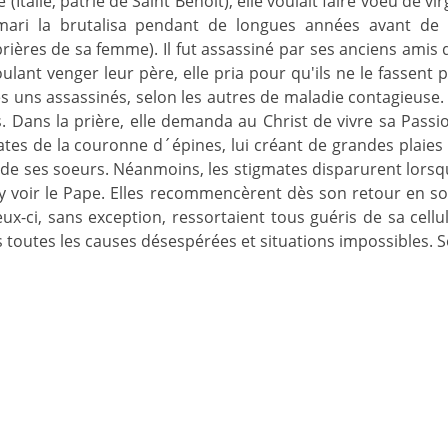
Italie, patrie de Saint Benoît), elle voulait faire voeu de vi
mari la brutalisa pendant de longues années avant de 
ières de sa femme). Il fut assassiné par ses anciens amis 
ulant venger leur père, elle pria pour qu'ils ne le fassent 
es uns assassinés, selon les autres de maladie contagieuse. 
. Dans la prière, elle demanda au Christ de vivre sa Passio
ates de la couronne d´épines, lui créant de grandes plaies
e de ses soeurs. Néanmoins, les stigmates disparurent lo
 voir le Pape. Elles recommencèrent dès son retour en son 
ux-ci, sans exception, ressortaient tous guéris de sa cellul
 toutes les causes désespérées et situations impossibles. 