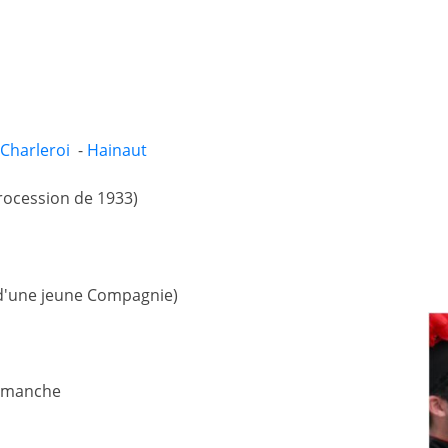
Charleroi
-
Hainaut
procession de 1933)
s d'une jeune Compagnie)
dimanche