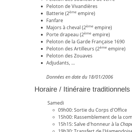
Peloton de Vivandières
ème
Batterie (2
empire)
Fanfare
ème
Majors à cheval (2
empire)
ème
Porte drapeau (2
empire)
Peloton de la Garde Française 1690
ème
Peloton des Artilleurs (2
empire)
Peloton des Zouaves
Adjudants, ...
Données en date du 18/01/2006
Horaire / Itinéraire traditionnel
Samedi
09h00: Sortie du Corps d'Office
15h00: Rassemblement de la compa
15h15: Salve d'honneur à la
Chape
19h30: Transfert de l'Hamendoise