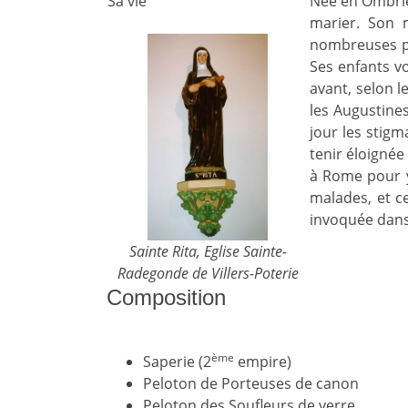
Sa vie
Née en Ombrie (
marier. Son 
nombreuses pr
Ses enfants vo
avant, selon l
les Augustines
jour les stigm
tenir éloigné
à Rome pour y
malades, et ce
invoquée dans
Sainte Rita, Eglise Sainte-
Radegonde de Villers-Poterie
Composition
ème
Saperie (2
empire)
Peloton de Porteuses de canon
Peloton des Soufleurs de verre