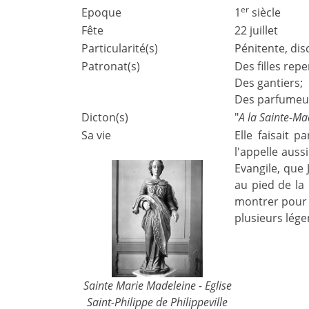
er
Epoque
1
siècle
Fête
22 juillet
Particularité(s)
Pénitente, dis
Patronat(s)
Des filles repe
Des gantiers;
Des parfumeu
Dicton(s)
"
A la Sainte-Mad
Sa vie
Elle faisait 
l'appelle auss
Evangile, que 
au pied de la 
montrer pour 
plusieurs lége
Sainte Marie Madeleine - Eglise
Saint-Philippe de Philippeville