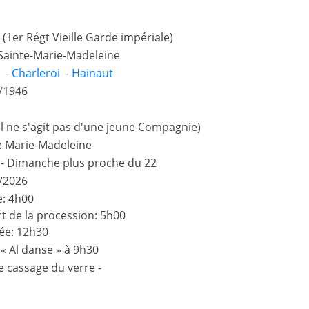
 (1er Régt Vieille Garde impériale)
Sainte-Marie-Madeleine
 -
Charleroi
-
Hainaut
/1946
il ne s'agit pas d'une jeune Compagnie)
e Marie-Madeleine
et - Dimanche plus proche du 22
/2026
: 4h00
t de la procession: 5h00
ée: 12h30
 « Al danse » à 9h30
e cassage du verre -