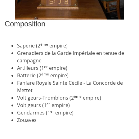
Composition
ème
Saperie (2
empire)
Grenadiers de la Garde Impériale en tenue de
campagne
er
Artilleurs (1
empire)
ème
Batterie (2
empire)
Fanfare Royale Sainte Cécile - La Concorde de
Mettet
ème
Voltigeurs-Tromblons (2
empire)
er
Voltigeurs (1
empire)
er
Gendarmes (1
empire)
Zouaves