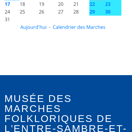
17
18
19
20
21
22
23
24
25
26
27
28
29
30
31
Aujourd'hui
-
Calendrier des Marches
MUSÉE DES
MARCHES
FOLKLORIQUES DE
L'ENTRE-SAMBRE-ET-