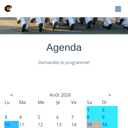
Agenda
Demandez le programme!
<
Août 2026
>
Lu
Ma
Me
Je
Ve
Sa
Di
1
2
3
4
5
6
7
8
9
10
11
12
13
14
15
16