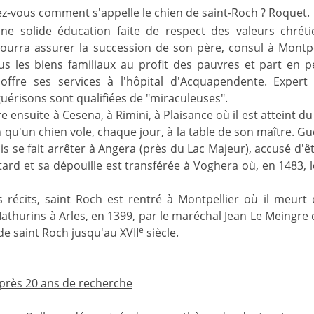
ez-vous comment s'appelle le chien de saint-Roch ? Roquet.
ne solide éducation faite de respect des valeurs chrét
pourra assurer la succession de son père, consul à Montpel
s les biens familiaux au profit des pauvres et part en p
 offre ses services à l'hôpital d'Acquapendente. Exper
érisons sont qualifiées de "miraculeuses".
 ensuite à Cesena, à Rimini, à Plaisance où il est atteint du 
n qu'un chien vole, chaque jour, à la table de son maître. Gu
ais se fait arrêter à Angera (près du Lac Majeur), accusé d'ê
tard et sa dépouille est transférée à Voghera où, en 1483, 
s récits, saint Roch est rentré à Montpellier où il meurt
thurins à Arles, en 1399, par le maréchal Jean Le Meingre d
e
 de saint Roch jusqu'au XVII
siècle.
après 20 ans de recherche