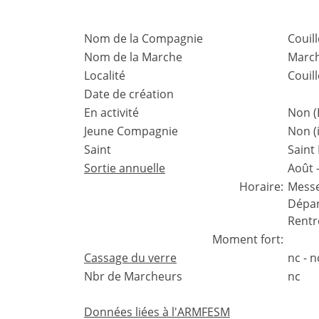
Nom de la Compagnie
Couil
Nom de la Marche
March
Localité
Couil
Date de création
En activité
Non (
Jeune Compagnie
Non (
Saint
Saint
Sortie annuelle
Août 
Horaire:
Mess
Dépar
Rentr
Moment fort:
Cassage du verre
nc - 
Nbr de Marcheurs
nc
Données liées à l'ARMFESM