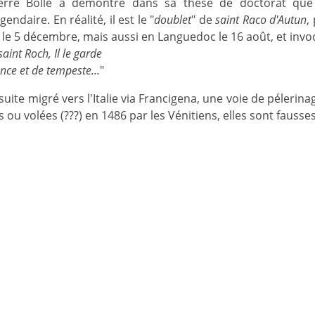
Pierre Bolle a démontré dans sa thèse de doctorat que
ndaire. En réalité, il est le "
doublet
" de
saint Raco d'Autun
,
e 5 décembre, mais aussi en Languedoc le 16 août, et invoq
saint Roch, Il le garde
nce et de tempeste...
"
suite migré vers l'Italie via Francigena, une voie de péleri
 ou volées (???) en 1486 par les Vénitiens, elles sont fausses