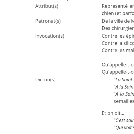
Attribut(s)
Représenté en
chien (et parf
Patronat(s)
De la ville de 
Des chirurgien
Invocation(s)
Contre les épi
Contre la silic
Contre les mal
Qu'appelle-t-o
Qu'appelle-t-o
Dicton(s)
"
La Saint
"
A la Sain
"
A la Sai
semaille
Et on dit...
"
C'est sai
"
Qui voit 