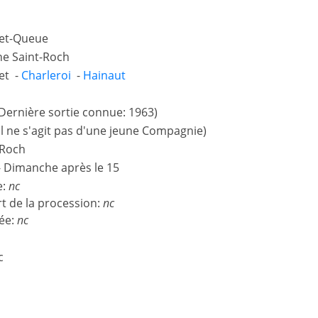
let-Queue
e Saint-Roch
let -
Charleroi
-
Hainaut
Dernière sortie connue: 1963)
il ne s'agit pas d'une jeune Compagnie)
 Roch
- Dimanche après le 15
e:
nc
t de la procession:
nc
ée:
nc
nc