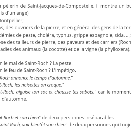
 pèlerin de Saint-Jacques-de-Compostelle, il montre un 
ois d'un ange)
Montpellier;
s, des ouvriers de la pierre, et en général des gens de la ter
démies de peste, choléra, typhus, grippe espagnole, sida, ...;
ose des tailleurs de pierre, des paveurs et des carriers (Roch
adies des animaux (la cocotte) et de la vigne (la phylloxéra).
n le mal de Saint-Roch ? La peste.
n le feu de Saint-Roch ? L'impétigo.
-Roch annonce le temps d'automne.
"
t-Roch, les noisettes on croque.
"
nt-Roch, aiguise ton soc et chausse tes sabots.
" car le moment
s d'automne.
nt Roch et son chien
" de deux personnes inséparables
saint Roch, voit bientôt son chien
" de deux personnes qui toujo