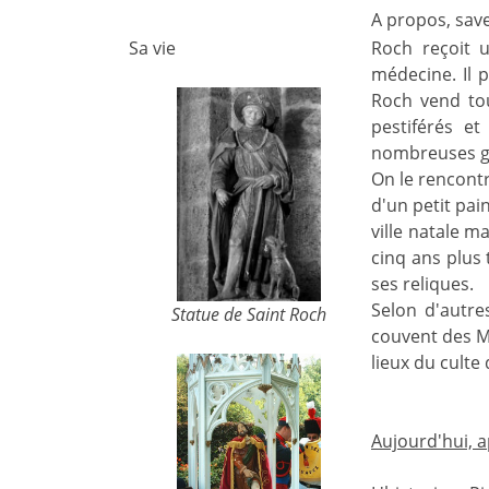
A propos, sav
Sa vie
Roch reçoit u
médecine. Il 
Roch vend tou
pestiférés et
nombreuses gu
On le rencontre
d'un petit pai
ville natale m
cinq ans plus 
ses reliques.
Selon d'autre
Statue de Saint Roch
couvent des Ma
lieux du culte
Aujourd'hui, 