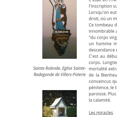
l'inscription s
Lorsqu'on eut
droit, où un m
Ce tombeau dev
innombrable av
"du corps virg
un homme malv
descendance eu
C'est au début
corps. Longte
Sainte Rolende, Eglise Sainte-
mortalité extr
Radegonde de Villers-Poterie
de la Bienheu
convaincus qu'
pénitence, le 
paroisse. Plus
la calamité.
Les miracles