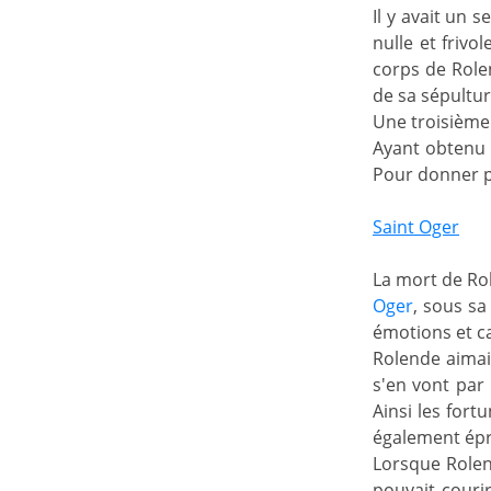
Il y avait un 
nulle et frivo
corps de Rolen
de sa sépultur
Une troisième 
Ayant obtenu s
Pour donner pl
Saint Oger
La mort de Rol
Oger
, sous sa
émotions et ca
Rolende aimait
s'en vont par 
Ainsi les fort
également épr
Lorsque Role
pouvait couri