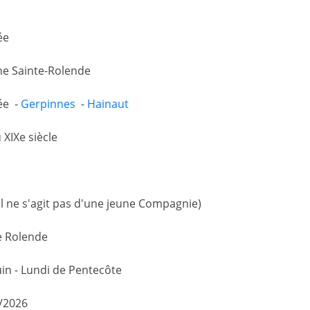
ée
e Sainte-Rolende
ée -
Gerpinnes
-
Hainaut
 XIXe siècle
il ne s'agit pas d'une jeune Compagnie)
e Rolende
uin - Lundi de Pentecôte
/2026