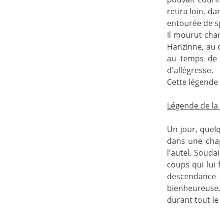
retira loin, d
entourée de s
Il mourut char
Hanzinne, au c
au temps de l
d'allégresse.
Cette légende n
Légende de l
Un jour, quelq
dans une chap
l'autel. Souda
coups qui lui 
descendance -
bienheureuse. 
durant tout le