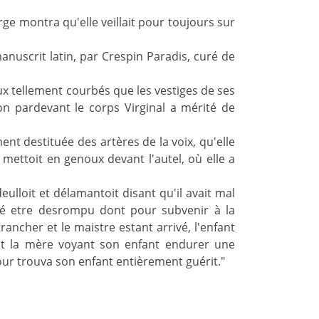
ge montra qu'elle veillait pour toujours sur
manuscrit latin, par Crespin Paradis, curé de
noux tellement courbés que les vestiges de ses
on pardevant le corps Virginal a mérité de
nt destituée des artères de la voix, qu'elle
mettoit en genoux devant l'autel, où elle a
ulloit et délamantoit disant qu'il avait mal
ouvé etre desrompu dont pour subvenir à la
ancher et le maistre estant arrivé, l'enfant
nt la mère voyant son enfant endurer une
our trouva son enfant entièrement guérit."