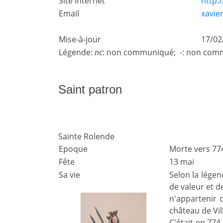
Site internet
http:
Email
xavie
Mise-à-jour
17/02
Légende:
nc
: non communiqué; -: non comm
Saint patron
Sainte Rolende
Epoque
Morte vers 77
Fête
13 mai
Sa vie
Selon la légen
de valeur et d
n'appartenir q
château de Vil
C'était en 774