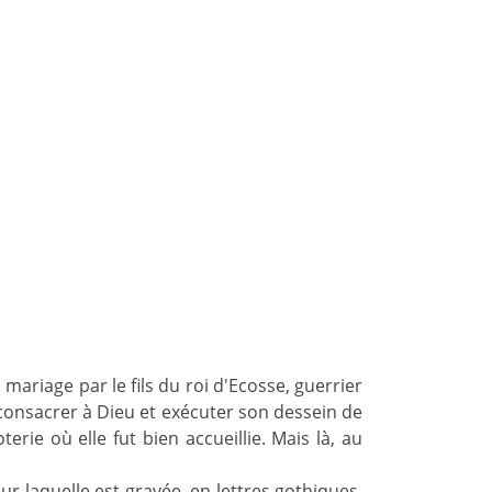
 mariage par le fils du roi d'Ecosse, guerrier
e consacrer à Dieu et exécuter son dessein de
terie où elle fut bien accueillie. Mais là, au
ur laquelle est gravée, en lettres gothiques,