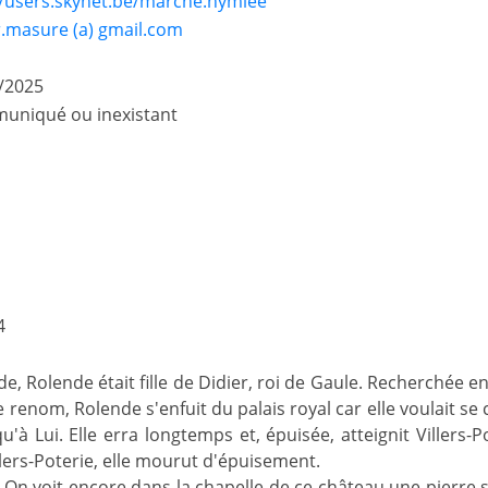
//users.skynet.be/marche.hymiee
r.masure (a) gmail.com
/2025
uniqué ou inexistant
4
de, Rolende était fille de Didier, roi de Gaule. Recherchée en
e renom, Rolende s'enfuit du palais royal car elle voulait s
u'à Lui. Elle erra longtemps et, épuisée, atteignit Villers-Po
lers-Poterie, elle mourut d'épuisement.
. On voit encore dans la chapelle de ce château une pierre s