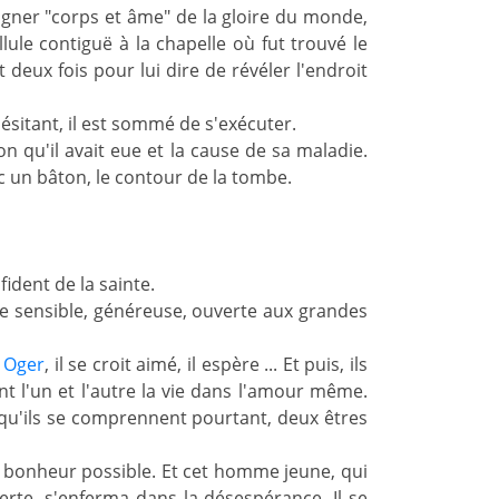
oigner "corps et âme" de la gloire du monde,
llule contiguë à la chapelle où fut trouvé le
 deux fois pour lui dire de révéler l'endroit
ésitant, il est sommé de s'exécuter.
n qu'il avait eue et la cause de sa maladie.
vec un bâton, le contour de la tombe.
fident de la sainte.
e sensible, généreuse, ouverte aux grandes
à
Oger
, il se croit aimé, il espère ... Et puis, ils
sent l'un et l'autre la vie dans l'amour même.
s qu'ils se comprennent pourtant, deux êtres
 de bonheur possible. Et cet homme jeune, qui
erte, s'enferma dans la désespérance. Il se