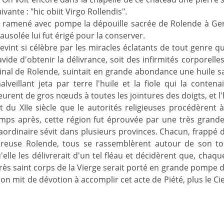
uivante : "hic obiit Virgo Rollendis".
 ramené avec pompe la dépouille sacrée de Rolende à Gerp
ausolée lui fut érigé pour la conserver.
int si célèbre par les miracles éclatants de tout genre qui
ide d'obtenir la délivrance, soit des infirmités corporelles
inal de Rolende, suintait en grande abondance une huile sac
eillant jeta par terre l'huile et la fiole qui la contena
rent de gros nœuds à toutes les jointures des doigts, et l'h
 du XIIe siècle que le autorités religieuses procédèrent à
mps après, cette région fut éprouvée par une très grande s
aordinaire sévit dans plusieurs provinces. Chacun, frappé d
reuse Rolende, tous se rassemblèrent autour de son tom
elle les délivrerait d'un tel fléau et décidèrent que, cha
très saint corps de la Vierge serait porté en grande pompe 
 on mit de dévotion à accomplir cet acte de Piété, plus le C