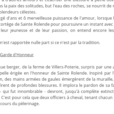
ans la paix des solitudes, but l'eau des roches, se nourrit de 
plendeurs célestes.
gé d'ans et ô merveilleuse puissance de l'amour, lorsque l
ortège de Sainte Rolende pour poursuivre un instant avec e
eur jeunesse et de leur passion, on entend encore les 
'est rapportée nulle part si ce n'est par la tradition.
a Garde d'Honneur
ue berger, de la ferme de Villers-Poterie, surpris par une 
elle érigée en l'honneur de Sainte Rolende. Inspiré par l'
in, des mains armées de gaules émergèrent de la muraille, 
firent de profondes blessures. Il implora le pardon de sa fa
 qui fut innombrable - devront, jusqu'à complète extinct
C'est pour cela que deux officiers à cheval, tenant chacun
 cours du pèlerinage.