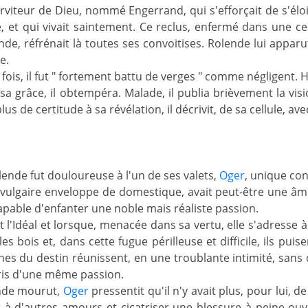
serviteur de Dieu, nommé Engerrand, qui s'efforçait de s'él
le, et qui vivait saintement. Ce reclus, enfermé dans une ce
de, réfrénait là toutes ses convoitises. Rolende lui apparut
e.
fois, il fut " fortement battu de verges " comme négligent. H
a grâce, il obtempéra. Malade, il publia brièvement la visio
us de certitude à sa révélation, il décrivit, de sa cellule, a
ende fut douloureuse à l'un de ses valets,
Oger
, unique con
 vulgaire enveloppe de domestique, avait peut-être une âm
pable d'enfanter une noble mais réaliste passion.
 l'Idéal et lorsque, menacée dans sa vertu, elle s'adresse 
les bois et, dans cette fugue périlleuse et difficile, ils pui
unes du destin réunissent, en une troublante intimité, san
is d'une même passion.
nde mourut,
Oger
pressentit qu'il n'y avait plus, pour lui,
r à d'autres amours et cicatriser une blessure à peine ouv