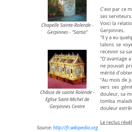
C'est par ce m
ses serviteurs
Voici la relat
Chapelle Sainte-Rolende -
Gerpinnes.
Gerpinnes - "Sartia"
"Il y a eu que
talons se voy
recevoir sa sa
"D'avantage a 
ne pouvait pro
mérité d'obten
"Au mois de ju
vers ses géni
Châsse de sainte Rolende -
douleur, sa mè
Eglise Saint-Michel de
tomba malade,
Gerpinnes Centre
douleur extrêm
Le reclus révé
Source:
http://fr.wikipedia.org