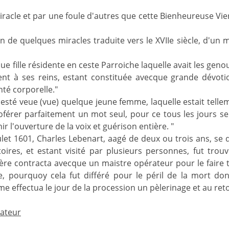
iracle et par une foule d'autres que cette Bienheureuse Vier
.
ion de quelques miracles traduite vers le XVIIe siècle, d'un 
lque fille résidente en ceste Parroiche laquelle avait les ge
ent à ses reins, estant constituée avecque grande dévoti
nté corporelle."
esté veue (vue) quelque jeune femme, laquelle estait telleme
férer parfaitement un mot seul, pour ce tous les jours se 
ir l'ouverture de la voix et guérison entière. "
let 1601, Charles Lebenart, aagé de deux ou trois ans, se de
toires, et estant visité par plusieurs personnes, fut tr
re contracta avecque un maistre opérateur pour le faire tr
 pourquoy cela fut différé pour le péril de la mort do
e effectua le jour de la procession un pèlerinage et au ret
lateur