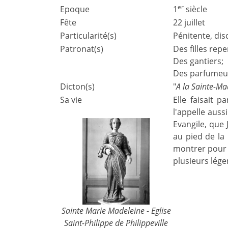
er
Epoque
1
siècle
Fête
22 juillet
Particularité(s)
Pénitente, dis
Patronat(s)
Des filles repe
Des gantiers;
Des parfumeu
Dicton(s)
"
A la Sainte-Mad
Sa vie
Elle faisait 
l'appelle auss
Evangile, que 
au pied de la 
montrer pour 
plusieurs lége
Sainte Marie Madeleine - Eglise
Saint-Philippe de Philippeville