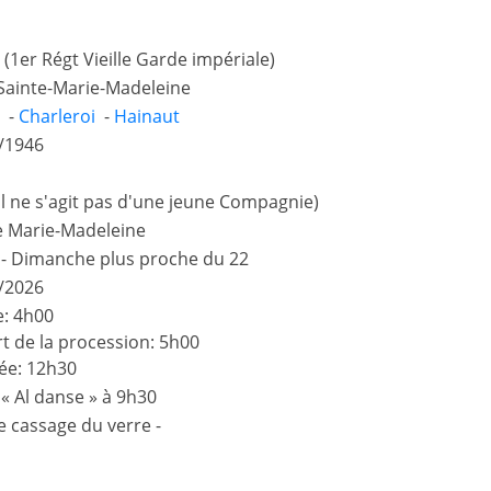
 (1er Régt Vieille Garde impériale)
Sainte-Marie-Madeleine
 -
Charleroi
-
Hainaut
/1946
il ne s'agit pas d'une jeune Compagnie)
e Marie-Madeleine
et - Dimanche plus proche du 22
/2026
: 4h00
t de la procession: 5h00
ée: 12h30
 « Al danse » à 9h30
e cassage du verre -