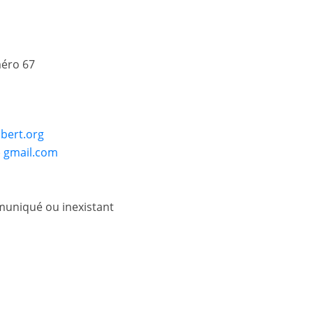
méro 67
ubert.org
a) gmail.com
uniqué ou inexistant