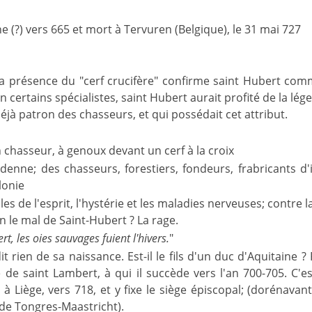
e (?) vers 665 et mort à Tervuren (Belgique), le 31 mai 727
a présence du "cerf crucifère" confirme saint Hubert com
on certains spécialistes, saint Hubert aurait profité de la lé
jà patron des chasseurs, et qui possédait cet attribut.
chasseur, à genoux devant un cerf à la croix
rdenne; des chasseurs, forestiers, fondeurs, frabricants 
lonie
les de l'esprit, l'hystérie et les maladies nerveuses; contre
n le mal de Saint-Hubert ? La rage.
rt, les oies sauvages fuient l'hivers.
"
dit rien de sa naissance. Est-il le fils d'un duc d'Aquitaine
le de saint Lambert, à qui il succède vers l'an 700-705. C'e
à Liège, vers 718, et y fixe le siège épiscopal; (dorénavant
 de Tongres-Maastricht).