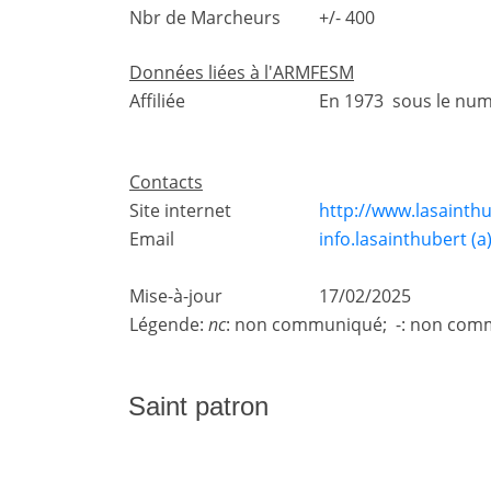
Nbr de Marcheurs
+/- 400
Données liées à l'ARMFESM
Affiliée
En 1973 sous le nu
Contacts
Site internet
http://www.lasainth
Email
info.lasainthubert (
Mise-à-jour
17/02/2025
Légende:
nc
: non communiqué; -: non comm
Saint patron