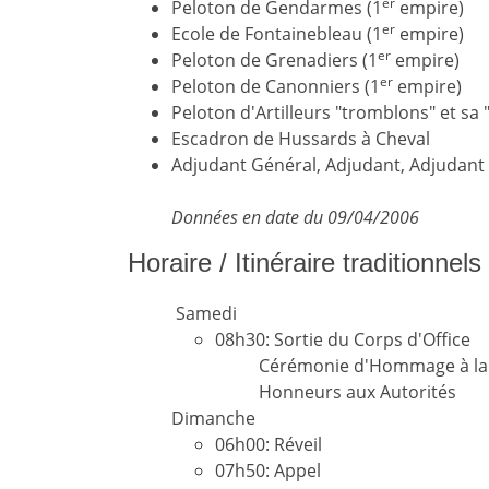
er
Peloton de Gendarmes (1
empire)
er
Ecole de Fontainebleau (1
empire)
er
Peloton de Grenadiers (1
empire)
er
Peloton de Canonniers (1
empire)
Peloton d'Artilleurs "tromblons" et sa 
Escadron de Hussards à Cheval
Adjudant Général, Adjudant, Adjudant de
Données en date du 09/04/2006
Horaire / Itinéraire traditionnel
Samedi
08h30: Sortie du Corps d'Office
Cérémonie d'Hommage à la
Honneurs aux Autorités
Dimanche
06h00: Réveil
07h50: Appel