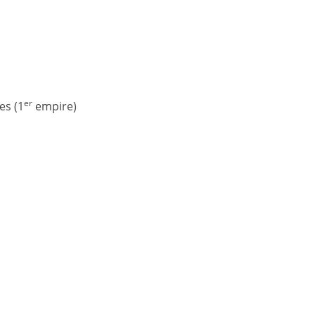
er
es (1
empire)