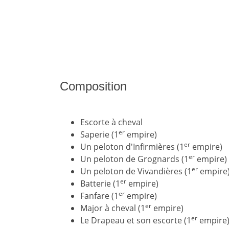
Composition
Escorte à cheval
er
Saperie (1
empire)
er
Un peloton d'Infirmières (1
empire)
er
Un peloton de Grognards (1
empire)
er
Un peloton de Vivandières (1
empire
er
Batterie (1
empire)
er
Fanfare (1
empire)
er
Major à cheval (1
empire)
er
Le Drapeau et son escorte (1
empire