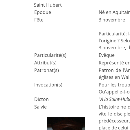
Saint Hubert
Epoque
Né en Aquitain
Fête
3 novembre
Particularité:
l
l'origine ? Sel
3 novembre, dé
Particularité(s)
Evêque
Attribut(s)
Représenté en 
Patronat(s)
Patron de l'A
églises en Wal
Invocation(s)
Pour les troub
Qu'appelle-t-o
Dicton
"
A la Saint-Hube
Sa vie
L'histoire ne 
vite le discip
prédécesseur, 
place de celui