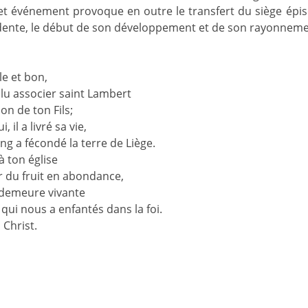
et événement provoque en outre le transfert du siège épisc
rdente, le début de son développement et de son rayonneme
le et bon,
ulu associer saint Lambert
ion de ton Fils;
 il a livré sa vie,
ng a fécondé la terre de Liège.
à ton église
r du fruit en abondance,
 demeure vivante
 qui nous a enfantés dans la foi.
 Christ.