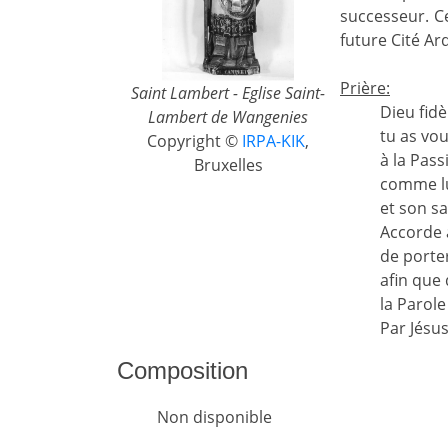
successeur. C
future Cité A
Prière:
Saint Lambert - Eglise Saint-
Dieu fidè
Lambert de Wangenies
tu as vo
Copyright ©
IRPA-KIK
,
à la Pass
Bruxelles
comme lui,
et son sa
Accorde 
de porte
afin que
la Parole
Par Jésus
Composition
Non disponible