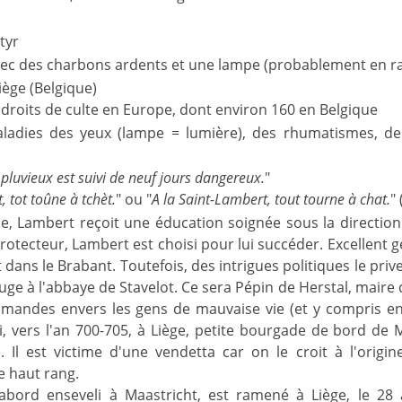
tyr
ec des charbons ardents et une lampe (probablement en r
Liège (Belgique)
droits de culte en Europe, dont environ 160 en Belgique
ladies des yeux (lampe = lumière), des rhumatismes, de 
pluvieux est suivi de neuf jours dangereux.
"
, tot toûne à tchèt.
" ou "
A la Saint-Lambert, tout tourne à chat.
"
le, Lambert reçoit une éducation soignée sous la directio
otecteur, Lambert est choisi pour lui succéder. Excellent g
dans le Brabant. Toutefois, des intrigues politiques le pri
efuge à l'abbaye de Stavelot. Ce sera Pépin de Herstal, maire d
imandes envers les gens de mauvaise vie (et y compris en
i, vers l'an 700-705, à Liège, petite bourgade de bord de
. Il est victime d'une vendetta car on le croit à l'origi
 haut rang.
abord enseveli à Maastricht, est ramené à Liège, le 28 