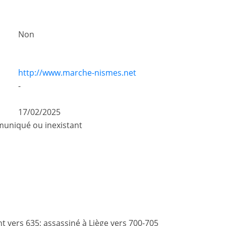
Non
http://www.marche-nismes.net
-
17/02/2025
uniqué ou inexistant
t vers 635; assassiné à Liège vers 700-705