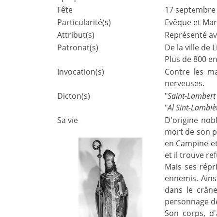
Fête
17 septembre
Particularité(s)
Evêque et Mar
Attribut(s)
Représenté av
Patronat(s)
De la ville de 
Plus de 800 en
Invocation(s)
Contre les ma
nerveuses.
Dicton(s)
"
Saint-Lambert 
"
Al Sint-Lambièt
Sa vie
D'origine nob
mort de son pr
en Campine et 
et il trouve r
Mais ses répr
ennemis. Ains
dans le crâne
personnage de
Son corps, d'