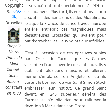
Copyright
et se vouèrent tout spécialement à célébrer
©
IRPA-
ses louanges. Plus tard, ils eurent beaucoup
KIK
,
à souffrir des Sarrasins et des Musulmans,
Bruxelles
lorsque la France, de concert avec l'Europe
entière, entreprit ces magnifiques, mais
désastreuses Croisades qui avaient pour
but d'arracher les Lieux Saints aux infidèles.
Chapelle
Notre-
C'est à l'occasion de ces épreuves subies
Dame du
par l'Ordre du Carmel que les Carmes
Mont
vinrent en France avec le roi saint Louis. Ils y
Carmel -
établirent plusieurs maisons et allèrent
Saint-
même s'implanter en Angleterre, où ils
Aubain -
eurent le bonheur de voir Saint Simon Stock
construite
embrasser leur Institut. Ce grand Saint
en 1989
devint, en 1245, supérieur général des
Carmes, et n'oublia rien pour rallumer la
dévotion à Marie dans son Ordre.