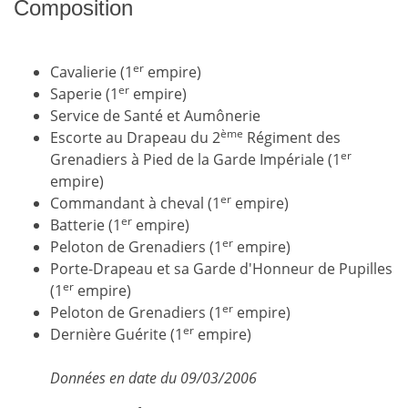
Composition
er
Cavalierie (1
empire)
er
Saperie (1
empire)
Service de Santé et Aumônerie
ème
Escorte au Drapeau du 2
Régiment des
er
Grenadiers à Pied de la Garde Impériale (1
empire)
er
Commandant à cheval (1
empire)
er
Batterie (1
empire)
er
Peloton de Grenadiers (1
empire)
Porte-Drapeau et sa Garde d'Honneur de Pupilles
er
(1
empire)
er
Peloton de Grenadiers (1
empire)
er
Dernière Guérite (1
empire)
Données en date du 09/03/2006