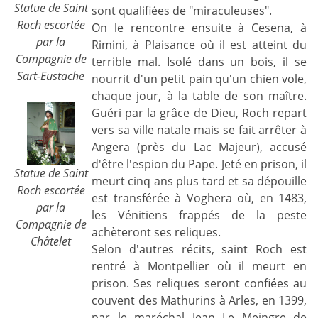
Statue de Saint
sont qualifiées de "miraculeuses".
Roch escortée
On le rencontre ensuite à Cesena, à
par la
Rimini, à Plaisance où il est atteint du
Compagnie de
terrible mal. Isolé dans un bois, il se
Sart-Eustache
nourrit d'un petit pain qu'un chien vole,
chaque jour, à la table de son maître.
Guéri par la grâce de Dieu, Roch repart
vers sa ville natale mais se fait arrêter à
Angera (près du Lac Majeur), accusé
d'être l'espion du Pape. Jeté en prison, il
Statue de Saint
meurt cinq ans plus tard et sa dépouille
Roch escortée
est transférée à Voghera où, en 1483,
par la
les Vénitiens frappés de la peste
Compagnie de
achèteront ses reliques.
Châtelet
Selon d'autres récits, saint Roch est
rentré à Montpellier où il meurt en
prison. Ses reliques seront confiées au
couvent des Mathurins à Arles, en 1399,
par le maréchal Jean Le Meingre de