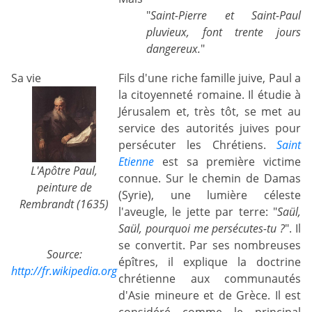
"
Saint-Pierre et Saint-Paul
pluvieux, font trente jours
dangereux.
"
Sa vie
Fils d'une riche famille juive, Paul a
la citoyenneté romaine. Il étudie à
Jérusalem et, très tôt, se met au
service des autorités juives pour
persécuter les Chrétiens.
Saint
Etienne
est sa première victime
L'Apôtre Paul,
connue. Sur le chemin de Damas
peinture de
(Syrie), une lumière céleste
Rembrandt (1635)
l'aveugle, le jette par terre: "
Saül,
Saül, pourquoi me persécutes-tu ?
". Il
se convertit. Par ses nombreuses
Source:
épîtres, il explique la doctrine
http://fr.wikipedia.org
chrétienne aux communautés
d'Asie mineure et de Grèce. Il est