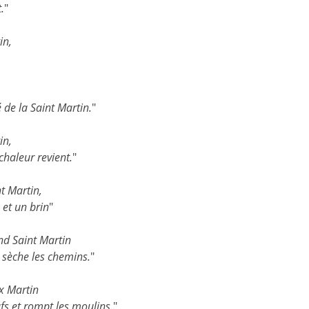
.
"
in,
de la Saint Martin.
"
in,
haleur revient.
"
nt Martin,
 et un brin
"
nd Saint Martin
s sèche les chemins.
"
x Martin
fs et rompt les moulins.
"