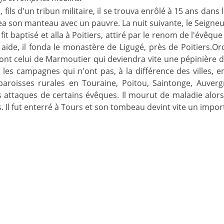
 fils d'un tribun militaire, il se trouva enrôlé à 15 ans dan
gea son manteau avec un pauvre. La nuit suivante, le Seigneu
fit baptisé et alla à Poitiers, attiré par le renom de l'évêque
 aide, il fonda le monastère de Ligugé, près de Poitiers.O
nt celui de Marmoutier qui deviendra vite une pépinière d
 les campagnes qui n'ont pas, à la différence des villes, 
roisses rurales en Touraine, Poitou, Saintonge, Auvergne,
s attaques de certains évêques. Il mourut de maladie alors
s. Il fut enterré à Tours et son tombeau devint vite un impo