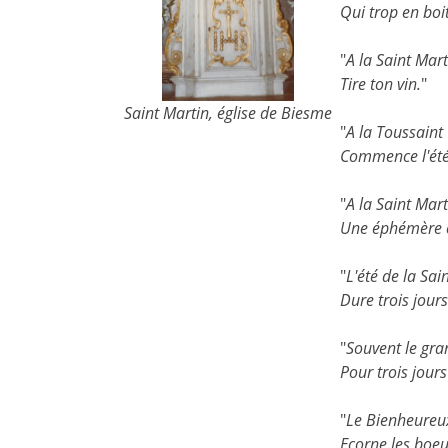
Qui trop en boit
"
A la Saint Mart
Tire ton vin.
"
Saint Martin, église de Biesme
"
A la Toussaint
Commence l'été 
"
A la Saint Mart
Une éphémère c
"
L'été de la Sai
Dure trois jours
"
Souvent le gra
Pour trois jour
"
Le Bienheureu
Ecorne les boeu