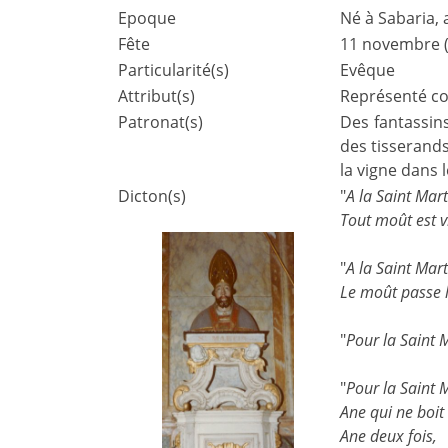
Epoque
Né à Sabaria,
Fête
11 novembre (
Particularité(s)
Evêque
Attribut(s)
Représenté co
Patronat(s)
Des fantassins
des tisserands
la vigne dans l
Dicton(s)
"
A la Saint Mart
Tout moût est v
"
A la Saint Mart
Le moût passe l
"
Pour la Saint M
"
Pour la Saint 
Ane qui ne boit
Ane deux fois,