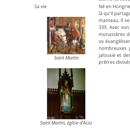
Sa vie
Né en Hongrie,
là qu'il parta
manteau. Il se 
339. Avec son
monastères do
va évangéliser
nombreuses pa
jalousie et de
Saint Martin
prêtres divisé
Saint Martin, église d'Acoz