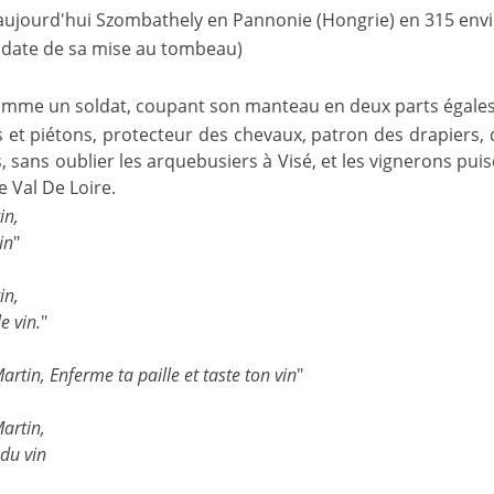
 aujourd'hui Szombathely en Pannonie (Hongrie) en 315 env
date de sa mise au tombeau)
mme un soldat, coupant son manteau en deux parts égales 
 et piétons, protecteur des chevaux, patron des drapiers, de
, sans oublier les arquebusiers à Visé, et les vignerons puisq
e Val De Loire.
in,
in
"
in,
e vin.
"
artin, Enferme ta paille et taste ton vin
"
Martin,
 du vin