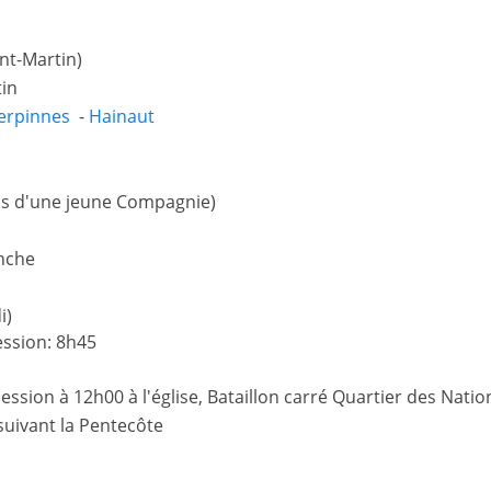
int-Martin)
tin
erpinnes
-
Hainaut
 pas d'une jeune Compagnie)
anche
i)
ession: 8h45
ession à 12h00 à l'église, Bataillon carré Quartier des Nat
suivant la Pentecôte