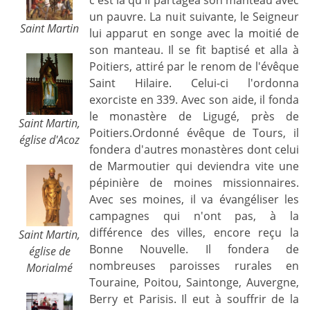
c'est là qu'il partagea son manteau avec
un pauvre. La nuit suivante, le Seigneur
Saint Martin
lui apparut en songe avec la moitié de
son manteau. Il se fit baptisé et alla à
Poitiers, attiré par le renom de l'évêque
Saint Hilaire. Celui-ci l'ordonna
exorciste en 339. Avec son aide, il fonda
le monastère de Ligugé, près de
Saint Martin,
Poitiers.Ordonné évêque de Tours, il
église d'Acoz
fondera d'autres monastères dont celui
de Marmoutier qui deviendra vite une
pépinière de moines missionnaires.
Avec ses moines, il va évangéliser les
campagnes qui n'ont pas, à la
différence des villes, encore reçu la
Saint Martin,
Bonne Nouvelle. Il fondera de
église de
nombreuses paroisses rurales en
Morialmé
Touraine, Poitou, Saintonge, Auvergne,
Berry et Parisis. Il eut à souffrir de la