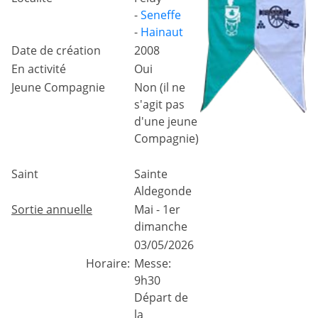
-
Seneffe
-
Hainaut
Date de création
2008
En activité
Oui
Jeune Compagnie
Non (il ne
s'agit pas
d'une jeune
Compagnie)
Saint
Sainte
Aldegonde
Sortie annuelle
Mai - 1er
dimanche
03/05/2026
Horaire:
Messe:
9h30
Départ de
la