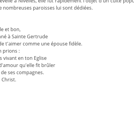
velie à Nivelles, elle fut rapidement l'objet d'un culte pop
e nombreuses paroisses lui sont dédiées.
le et bon,
nné à Sainte Gertrude
 de t'aimer comme une épouse fidèle.
 prions :
 vivant en ton Eglise
d'amour qu'elle fit brûler
 de ses compagnes.
 Christ.