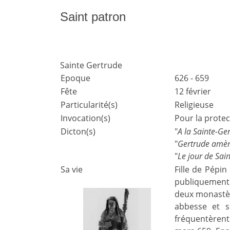
Saint patron
Sainte Gertrude
Epoque
626 - 659
Fête
12 février
Particularité(s)
Religieuse
Invocation(s)
Pour la protec
Dicton(s)
"
A la Sainte-Ger
"
Gertrude amèn
"
Le jour de Sain
Sa vie
Fille de Pépin
publiquement 
deux monastère
abbesse et s
fréquentèrent.