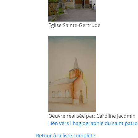
Eglise Sainte-Gertrude
Oeuvre réalisée par: Caroline Jacqmin
Lien vers l'hagiographie du saint patron
Retour à la liste complète