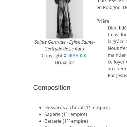
mars 659. Ense
en Pologne. D
Prière:
Dieu fidè
tu as do
la grâce
Sainte Gertrude - Eglise Sainte-
Nous t'en
Gertrude de Le Roux
maintiens
Copyright ©
IRPA-KIK
,
ce foyer 
Bruxelles
au coeur
Par Jésus
Composition
er
Hussards à cheval (1
empire)
er
Saperie (1
empire)
er
Batterie (1
empire)
er