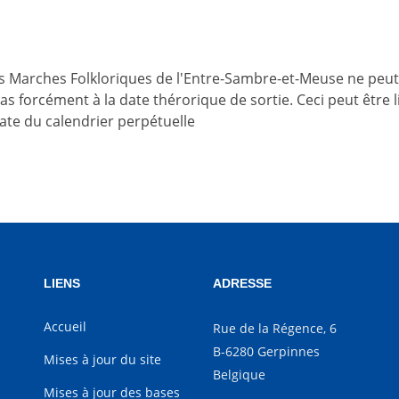
es Marches Folkloriques de l'Entre-Sambre-et-Meuse ne peut
 pas forcément à la date thérorique de sortie. Ceci peut être
date du calendrier perpétuelle
LIENS
ADRESSE
Accueil
Rue de la Régence, 6
B-6280 Gerpinnes
Mises à jour du site
Belgique
Mises à jour des bases