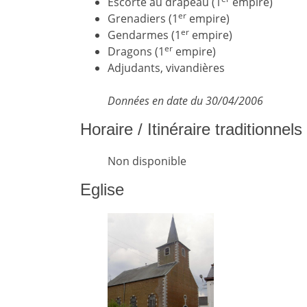
Escorte au drapeau (1
empire)
er
Grenadiers (1
empire)
er
Gendarmes (1
empire)
er
Dragons (1
empire)
Adjudants, vivandières
Données en date du 30/04/2006
Horaire / Itinéraire traditionnel
Non disponible
Eglise