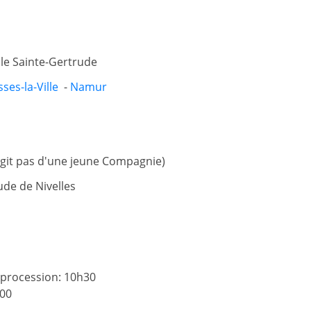
le Sainte-Gertrude
ses-la-Ville
-
Namur
'agit pas d'une jeune Compagnie)
ude de Nivelles
 procession: 10h30
h00