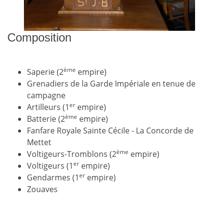
Composition
ème
Saperie (2
empire)
Grenadiers de la Garde Impériale en tenue de
campagne
er
Artilleurs (1
empire)
ème
Batterie (2
empire)
Fanfare Royale Sainte Cécile - La Concorde de
Mettet
ème
Voltigeurs-Tromblons (2
empire)
er
Voltigeurs (1
empire)
er
Gendarmes (1
empire)
Zouaves