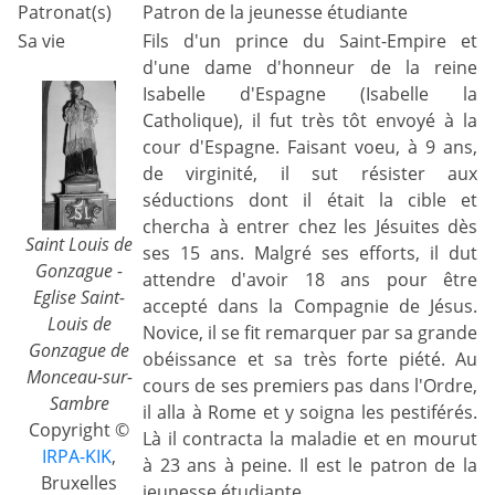
Patronat(s)
Patron de la jeunesse étudiante
Sa vie
Fils d'un prince du Saint-Empire et
d'une dame d'honneur de la reine
Isabelle d'Espagne (Isabelle la
Catholique), il fut très tôt envoyé à la
cour d'Espagne. Faisant voeu, à 9 ans,
de virginité, il sut résister aux
séductions dont il était la cible et
chercha à entrer chez les Jésuites dès
Saint Louis de
ses 15 ans. Malgré ses efforts, il dut
Gonzague -
attendre d'avoir 18 ans pour être
Eglise Saint-
accepté dans la Compagnie de Jésus.
Louis de
Novice, il se fit remarquer par sa grande
Gonzague de
obéissance et sa très forte piété. Au
Monceau-sur-
cours de ses premiers pas dans l'Ordre,
Sambre
il alla à Rome et y soigna les pestiférés.
Copyright ©
Là il contracta la maladie et en mourut
IRPA-KIK
,
à 23 ans à peine. Il est le patron de la
Bruxelles
jeunesse étudiante.