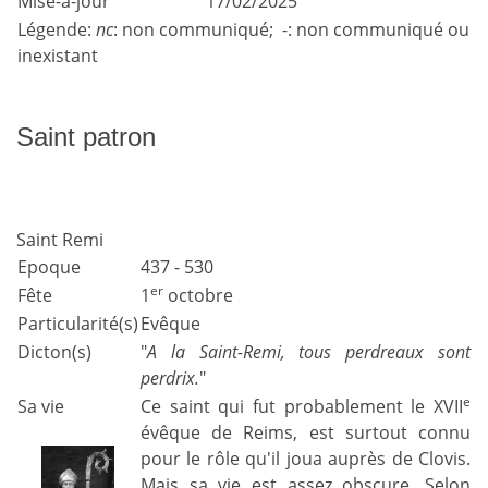
Mise-à-jour
17/02/2025
Légende:
nc
: non communiqué; -: non communiqué ou
inexistant
Saint patron
Saint Remi
Epoque
437 - 530
er
Fête
1
octobre
Particularité(s)
Evêque
Dicton(s)
"
A la Saint-Remi, tous perdreaux sont
perdrix.
"
e
Sa vie
Ce saint qui fut probablement le XVII
évêque de Reims, est surtout connu
pour le rôle qu'il joua auprès de Clovis.
Mais sa vie est assez obscure. Selon