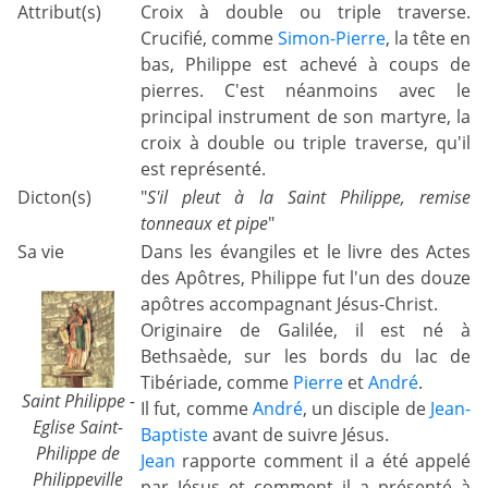
Attribut(s)
Croix à double ou triple traverse.
Crucifié, comme
Simon-Pierre
, la tête en
bas, Philippe est achevé à coups de
pierres. C'est néanmoins avec le
principal instrument de son martyre, la
croix à double ou triple traverse, qu'il
est représenté.
Dicton(s)
"
S'il pleut à la Saint Philippe, remise
tonneaux et pipe
"
Sa vie
Dans les évangiles et le livre des Actes
des Apôtres, Philippe fut l'un des douze
apôtres accompagnant Jésus-Christ.
Originaire de Galilée, il est né à
Bethsaède, sur les bords du lac de
Tibériade, comme
Pierre
et
André
.
Saint Philippe -
Il fut, comme
André
, un disciple de
Jean-
Eglise Saint-
Baptiste
avant de suivre Jésus.
Philippe de
Jean
rapporte comment il a été appelé
Philippeville
par Jésus et comment il a présenté à