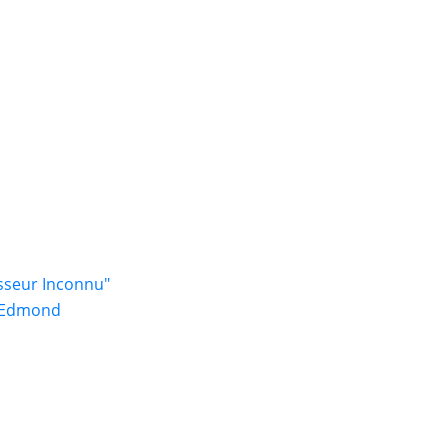
e
sseur Inconnu"
 Edmond