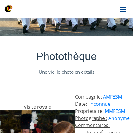
Photothèque
Une vieille photo en détails
Compagnie:
AMFESM
Date:
Inconnue
Visite royale
Propriétaire:
MMFESM
Photographe :
Anonyme
Commentaires:
En uniforme de