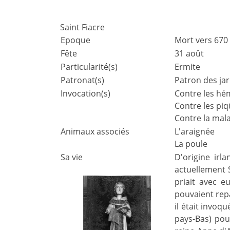
Saint Fiacre
Epoque
Mort vers 670
Fête
31 août
Particularité(s)
Ermite
Patronat(s)
Patron des jar
Invocation(s)
Contre les hé
Contre les piq
Contre la mal
Animaux associés
L'araignée
La poule
Sa vie
D'origine irl
actuellement S
priait avec e
pouvaient repa
il était invoq
pays-Bas) pour