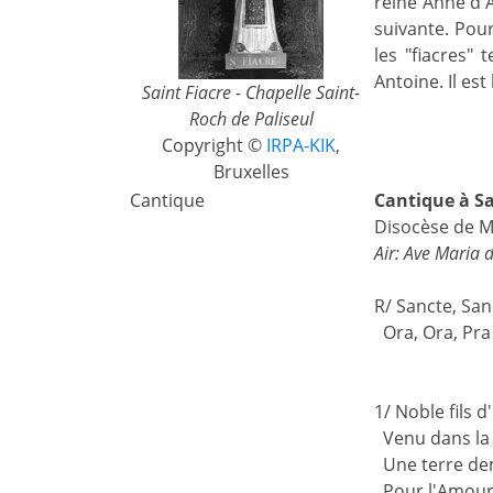
reine Anne d'A
suivante. Pour
les "fiacres" 
Antoine. Il es
Saint Fiacre - Chapelle Saint-
Roch de Paliseul
Copyright ©
IRPA-KIK
,
Bruxelles
Cantique
Cantique à Sa
Disocèse de M
Air: Ave Maria 
R/ Sancte, Sanc
Ora, Ora, Pra
1/ Noble fils d
Venu dans la 
Une terre d
Pour l'Amour