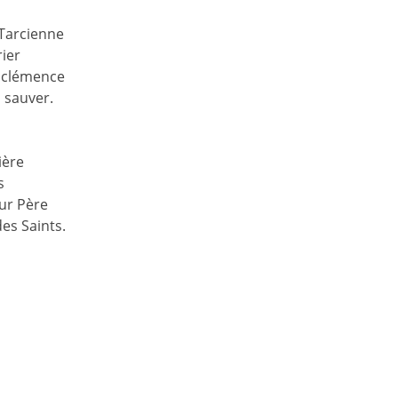
 Tarcienne
ier
 clémence
 sauver.
ière
s
ur Père
es Saints.