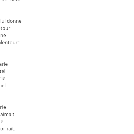
 lui donne
etour
one
lentour".
arie
tel
rie
iel.
rie
 aimait
ie
 ornait.