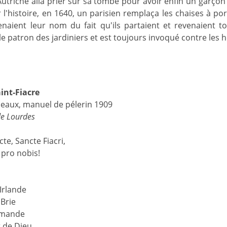
utriche alla prier sur sa tombe pour avoir enfin un garçon :
 l'histoire, en 1640, un parisien remplaça les chaises à port
tenaient leur nom du fait qu'ils partaient et revenaient to
t le patron des jardiniers et est toujours invoqué contre les
int-Fiacre
eaux, manuel de pélerin 1909
de Lourdes
te, Sancte Fiacri,
 pro nobis!
'Irlande
Brie
emande
 de Dieu.