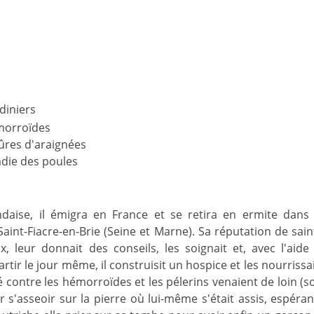
diniers
morroïdes
ûres d'araignées
adie des poules
andaise, il émigra en France et se retira en ermite dans 
aint-Fiacre-en-Brie (Seine et Marne). Sa réputation de saint
ux, leur donnait des conseils, les soignait et, avec l'aid
rtir le jour même, il construisit un hospice et les nourriss
ué contre les hémorroïdes et les pélerins venaient de loin (
 s'asseoir sur la pierre où lui-même s'était assis, espéran