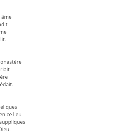
n âme
ndit
mme
it.
monastère
riait
ière
édait.
reliques
n ce lieu
suppliques
Dieu.