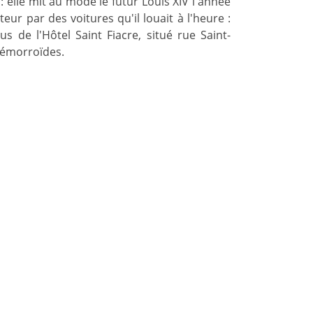
 elle mit au mode le futur Louis XIV l'année
eur par des voitures qu'il louait à l'heure :
us de l'Hôtel Saint Fiacre, situé rue Saint-
 hémorroïdes.